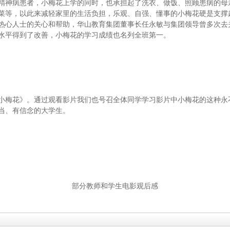
精神病患者，小梅花上学的同时，也承担起了洗衣、做饭、照顾患病的母
菜等，以此来减轻家里的生活负担，乐观、自强、懂事的小梅花硬是支撑
热心人士的关心和帮助，华山教育集团董事长任永敏与集团领导曾多次去
水平得到了改善，小梅花的学习成绩也名列全班第一。
梅花》。通过观看影片我们也号召全体同学学习影片中小梅花的这种永
当、有信念的大学生。
部分教师和学生电影观后感